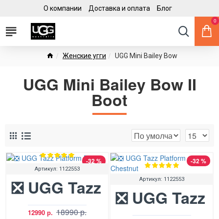
О компании
Доставка и оплата
Блог
0
Женские угги
UGG Mini Bailey Bow
UGG Mini Bailey Bow II
Boot
-32 %
-32 %
Артикул:
1122553
❎ UGG Tazz Platform Black
Артикул:
1122553
❎ UGG Tazz P
18990 р.
12990 р.