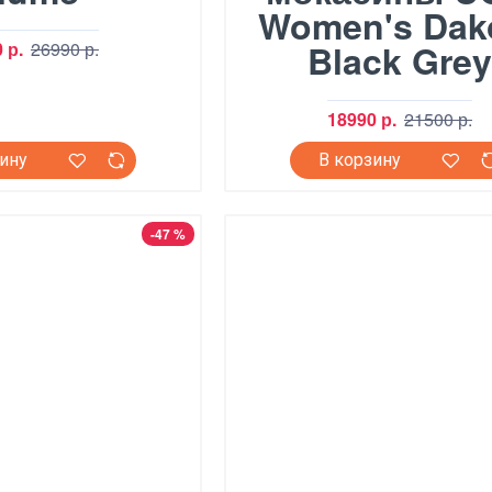
Women's Dak
Black Grey
 р.
26990 р.
18990 р.
21500 р.
зину
В корзину
-47 %