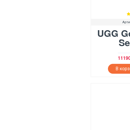
Арти
UGG G
Se
11190
В кор