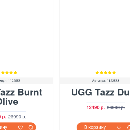
икул:
1122553
Артикул:
1122553
azz Burnt
UGG Tazz Du
Olive
12490 р.
26990 р.
 р.
26990 р.
зину
В корзину