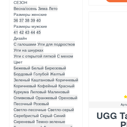
СЕЗОН
Весна/осень
Зима
Лето
Размеры женские
36
37
38
39
40
Размеры мужские
41
42
43
44
45
Дизайн
С галошами
Угги для подростков
Угги на шнурках
Угги с открытой пяткой
С мехом
Цвет
Бежевый
Белый
Бирюзовый
Бордовый
Голубой
Желтый
Зеленый
Каштановый
Коричневый
Коричневый
Кофейный
Красный
Куркума
Лиловый
Малиновый
Оливковый
Оранжевый
Ореховый
Песочный
Розовый
Арт
Светло-песочные
Светло-серый
UGG T
Серебристый
Серый
Синий
P
Сиреневый
Темно-зеленые