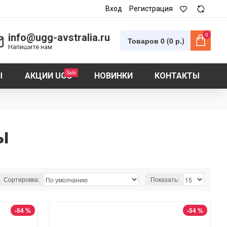
Вход
Регистрация
0
info@ugg-avstralia.ru
Товаров 0 (0 р.)
Напишите нам
Sale
Ы
АКЦИИ UGG
НОВИНКИ
КОНТАКТЫ
ы
Сортировка:
Показать:
-54 %
-54 %