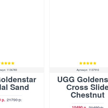
икул:
1136783
Артикул:
1137910
oldenstar
UGG Goldens
al Sand
Сross Slid
Chestnut
 р.
21790 р.
10490 р.
21490 р.