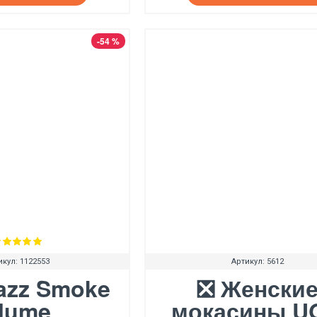
-54 %
икул:
1122553
Артикул:
5612
azz Smoke
❎ Женски
lume
мокасины U