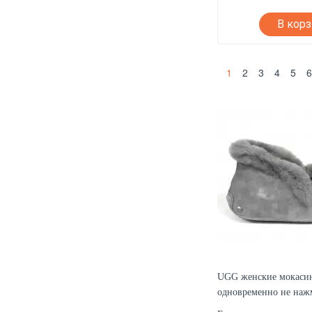
В кор
1
2
3
4
5
UGG женские мокасины
одновременно не нажм