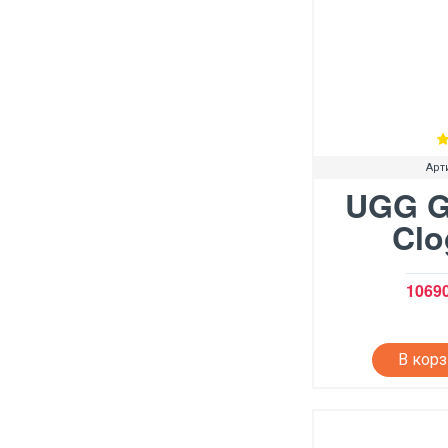
Арт
UGG G
Clo
10690
В кор