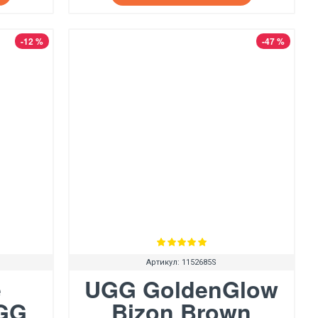
-12 %
-47 %
Артикул:
1152685S
е
UGG GoldenGlow
GG
Bizon Brown