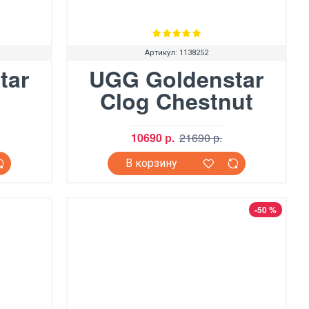
Артикул:
1138252
tar
UGG Goldenstar
Clog Chestnut
10690 р.
21690 р.
В корзину
-50 %