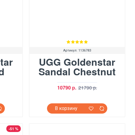
Артикул:
1136783
tar
UGG Goldenstar
d
Sandal Chestnut
10790 р.
21790 р.
В корзину
-51 %