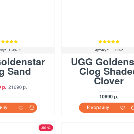
икул:
1138252
Артикул:
1138252
oldenstar
UGG Goldens
g Sand
Clog Shade
Clover
 р.
21690 р.
10690 р.
зину
В корзину
-50 %