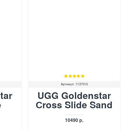
Артикул:
1137910
tar
UGG Goldenstar
e
Сross Slide Sand
10490 р.