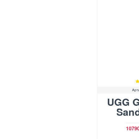
Арт
UGG G
Sand
10790