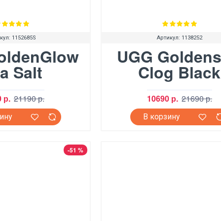
кул:
1152685S
Артикул:
1138252
oldenGlow
UGG Goldens
a Salt
Clog Black
 р.
21190 р.
10690 р.
21690 р.
зину
В корзину
-51 %