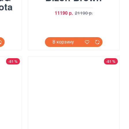
ota
11190 р.
21190 р.
В корзину
-51 %
-51 %