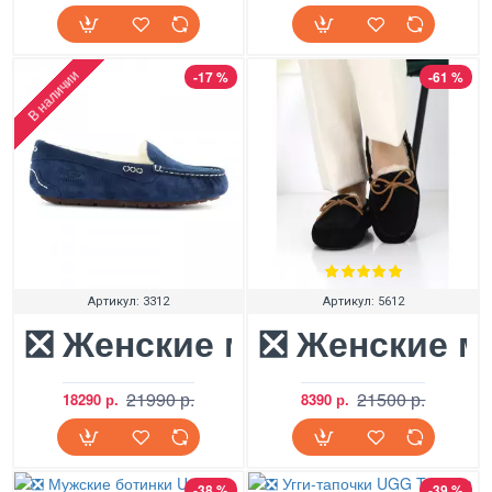
В наличии
-17 %
-61 %
Артикул:
3312
Артикул:
5612
❎ Женские мокасины UGG 
❎ Женские м
21990 р.
21500 р.
18290 р.
8390 р.
-38 %
-39 %