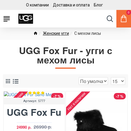
О компании
Доставка и оплата
Блог
0
Женские угги
С мехом лисы
UGG Fox Fur - угги с
мехом лисы
Нет в наличии
Нет в наличии
-7 %
-7 %
Артикул:
5777
UGG Fox Fur Sand Metallic
26990 р.
24990 р.