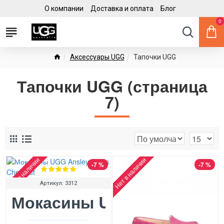
О компании
Доставка и оплата
Блог
0
Аксессуары UGG
Тапочки UGG
Тапочки UGG (страница
7)
Нет в наличии
Нет в наличии
-7 %
-7 %
Артикул:
3312
Мокасины UGG Ansley Stu