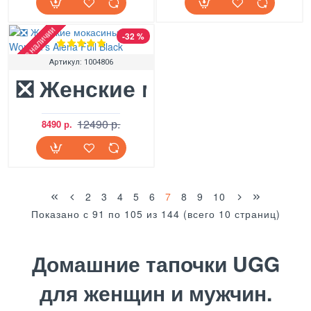
Нет в наличии
-32 %
Артикул:
1004806
❎ Женские мокасины UGG W
12490 р.
8490 р.
2
3
4
5
6
7
8
9
10
Показано с 91 по 105 из 144 (всего 10 страниц)
Домашние тапочки UGG
для женщин и мужчин.