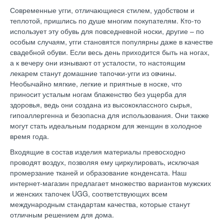
Современные угги, отличающиеся стилем, удобством и
теплотой, пришлись по душе многим покупателям. Кто-то
использует эту обувь для повседневной носки, другие – по
особым случаям, угги становятся популярны даже в качестве
свадебной обуви. Если весь день приходится быть на ногах,
а к вечеру они изнывают от усталости, то настоящим
лекарем станут домашние тапочки-угги из овчины.
Необычайно мягкие, легкие и приятные в носке, что
приносит усталым ногам блаженство без ущерба для
здоровья, ведь они создана из высококлассного сырья,
гипоаллергенна и безопасна для использования. Они также
могут стать идеальным подарком для женщин в холодное
время года.
Входящие в состав изделия материалы превосходно
проводят воздух, позволяя ему циркулировать, исключая
промерзание тканей и образование конденсата. Наш
интернет-магазин предлагает множество вариантов мужских
и женских тапочек UGG, соответствующих всем
международным стандартам качества, которые станут
отличным решением для дома.