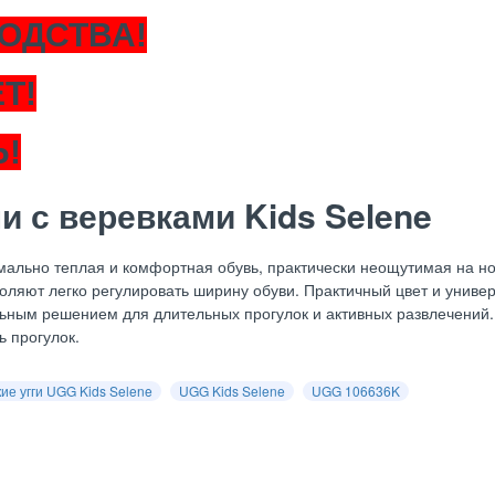
ОДСТВА!
Т!
!
и с веревками Kids Selene
имально теплая и комфортная обувь, практически неощутимая на н
оляют легко регулировать ширину обуви. Практичный цвет и униве
льным решением для длительных прогулок и активных развлечений
 прогулок.
ие угги UGG Kids Selene
UGG Kids Selene
UGG 106636K