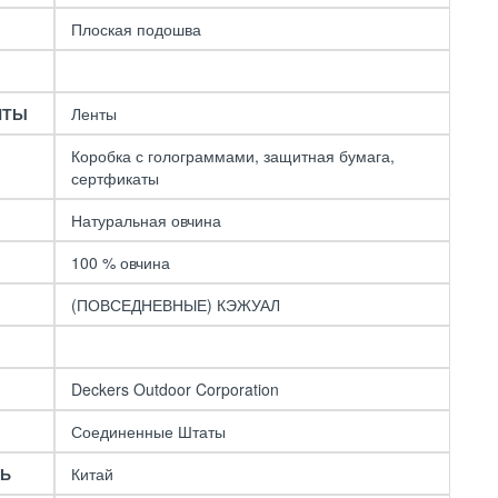
UGG Kid's Neumel II
Boot Metallic
Плоская подошва
Chocolate
14900 р.
НТЫ
Ленты
Коробка с голограммами, защитная бумага,
сертфикаты
Натуральная овчина
100 % овчина
(ПОВСЕДНЕВНЫЕ) КЭЖУАЛ
Deckers Outdoor Corporation
Соединенные Штаты
ЛЬ
Китай