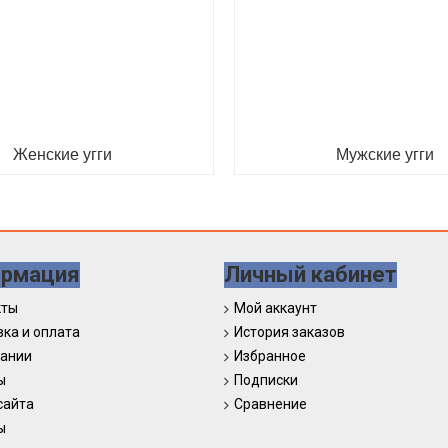
Женские угги
Мужские угги
рмация
Личный кабинет
кты
Мой аккаунт
ка и оплата
История заказов
пании
Избранное
ы
Подписки
сайта
Сравнение
ы