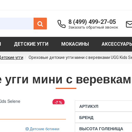
8 (499) 499-27-05
Заказать обратный звонок
И
ДЕТСКИЕ УГГИ
МОКАСИНЫ
АКСЕССУАР
етские угги
Ореховые детские угги мини с веревками UGG Kids S
 угги мини с веревкам
-7 %
АРТИКУЛ
БРЕНД
ВЫСОТА ГОЛЕНИЩА
❎ Детские ботинки
❎ Детские ботинки