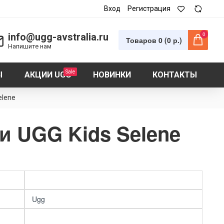
Вход
Регистрация
0
info@ugg-avstralia.ru
Товаров 0 (0 р.)
Напишите нам
Sale
Ы
АКЦИИ UGG
НОВИНКИ
КОНТАКТЫ
elene
и UGG Kids Selene
Ugg
❎ Детские ботинки