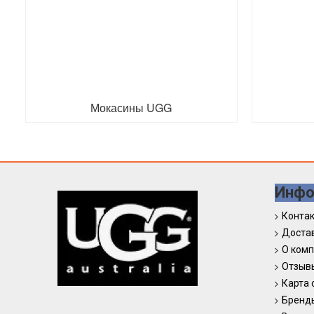
Мокасины UGG
Инфо
Конта
Достав
О ком
Отзыв
Карта 
Бренд