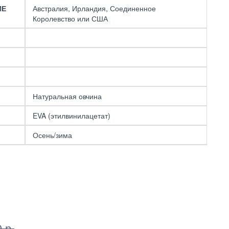
ИЕ
Австралия, Ирландия, Соединенное
Королевство или США
Натуральная овчина
EVA (этилвинилацетат)
Осень/зима
 р.