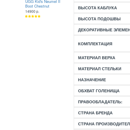
UGG Kid's Neumel II
UGG Kid's Neumel II
Boot Chestnut
Boot Metallic Black
ВЫСОТА КАБЛУКА
14900 р.
14900 р.
ВЫСОТА ПОДОШВЫ
ДЕКОРАТИВНЫЕ ЭЛЕМЕ
КОМПЛЕКТАЦИЯ
МАТЕРИАЛ ВЕРХА
МАТЕРИАЛ СТЕЛЬКИ
НАЗНАЧЕНИЕ
ОБХВАТ ГОЛЕНИЩА
ПРАВООБЛАДАТЕЛЬ:
СТРАНА БРЕНДА
СТРАНА ПРОИЗВОДИТЕ