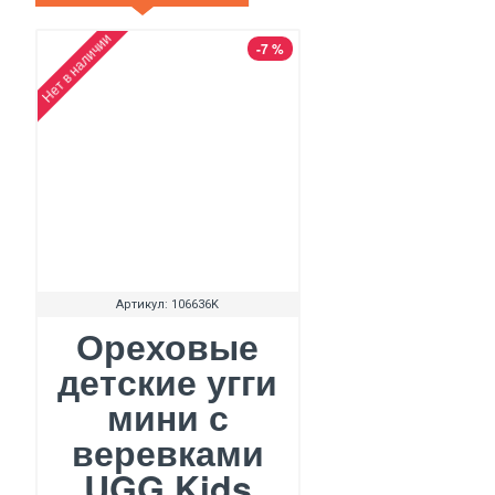
Нет в наличии
-7 %
Артикул:
106636K
Ореховые
детские угги
мини с
веревками
UGG Kids