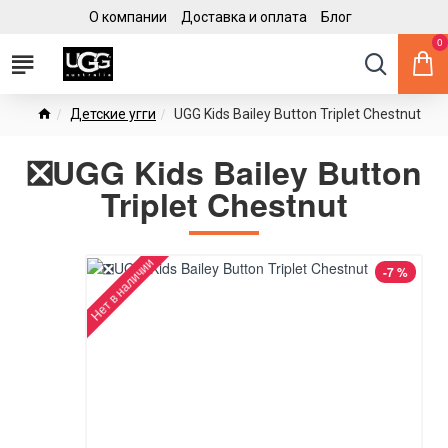
О компании
Доставка и оплата
Блог
0
Детские угги
UGG Kids Bailey Button Triplet Chestnut
❎UGG Kids Bailey Button
Triplet Chestnut
Нет в наличии
-7 %