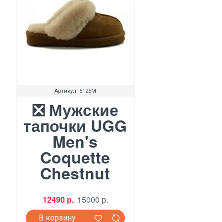
Артикул:
5125M
❎ Мужские
тапочки UGG
Men's
Coquette
Chestnut
12490 р.
15000 р.
В корзину