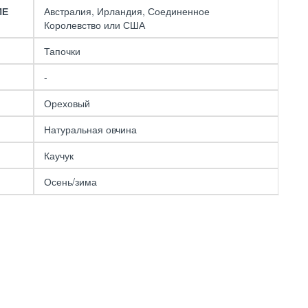
ИЕ
Австралия, Ирландия, Соединенное
Королевство или США
Тапочки
❎ Женские ботинки
UGG Women's
Neumel Boot
-
Chestnut
9990 р.
16290 р.
Ореховый
Натуральная овчина
Каучук
Осень/зима