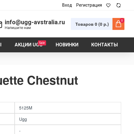
Вход
Регистрация
0
info@ugg-avstralia.ru
Товаров 0 (0 р.)
Напишите нам
Sale
Ы
АКЦИИ UGG
НОВИНКИ
КОНТАКТЫ
ette Chestnut
5125M
Ugg
-