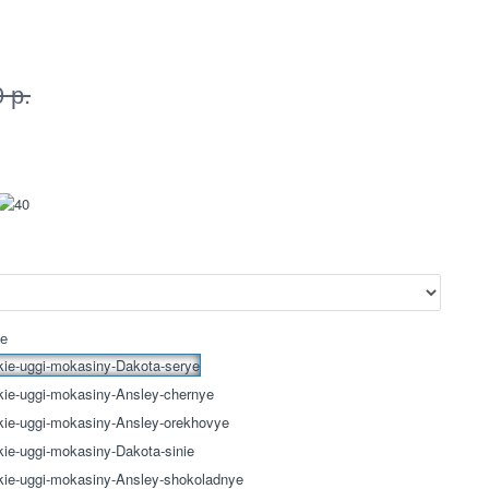
 р.
ие