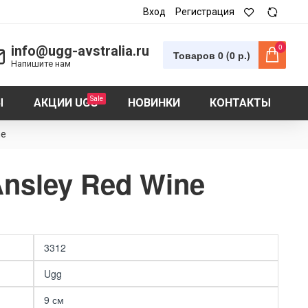
Вход
Регистрация
0
info@ugg-avstralia.ru
Товаров 0 (0 р.)
Напишите нам
Sale
Ы
АКЦИИ UGG
НОВИНКИ
КОНТАКТЫ
ne
nsley Red Wine
3312
Ugg
9 см
❎ Женские ботинки