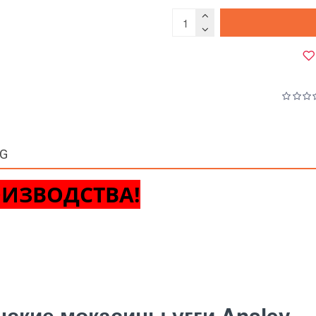
GG
ОИЗВОДСТВА!
ские мокасины угги Ansley