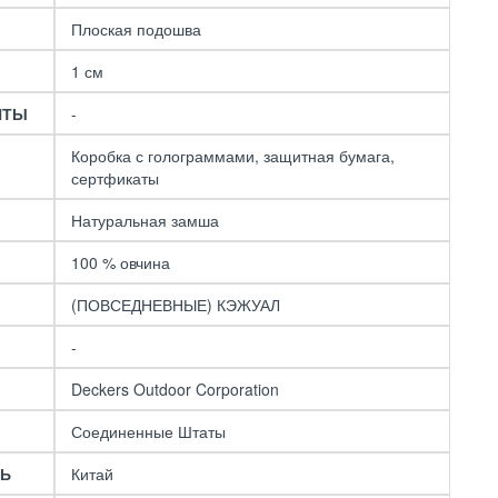
UGG Women's
Neumel Boot
Плоская подошва
Chestnut
9990 р.
16290 р.
1 см
НТЫ
-
Коробка с голограммами, защитная бумага,
сертфикаты
Натуральная замша
100 % овчина
(ПОВСЕДНЕВНЫЕ) КЭЖУАЛ
-
Deckers Outdoor Corporation
Соединенные Штаты
ЛЬ
Китай