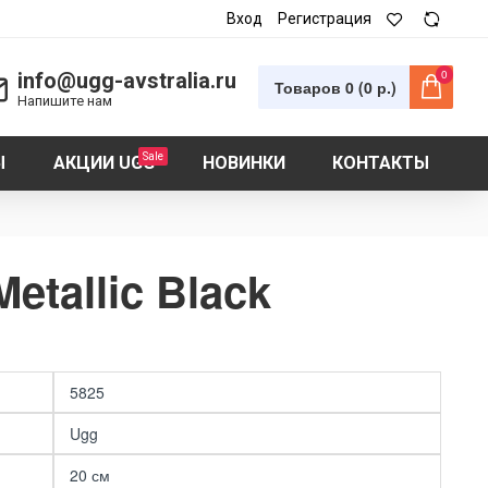
Вход
Регистрация
0
info@ugg-avstralia.ru
Товаров 0 (0 р.)
Напишите нам
Sale
Ы
АКЦИИ UGG
НОВИНКИ
КОНТАКТЫ
etallic Black
5825
Ugg
20 см
UGG Bailey ZIP Mini