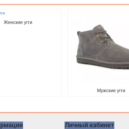
Женские угги
Мужские угги
рмация
Личный кабинет