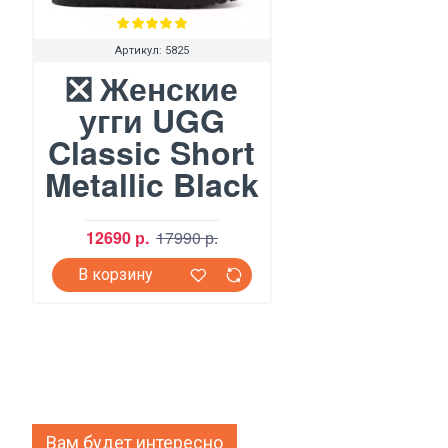
Артикул:
5825
❎ Женские
угги UGG
Classic Short
Metallic Black
12690 р.
17990 р.
В корзину
Вам будет интересно