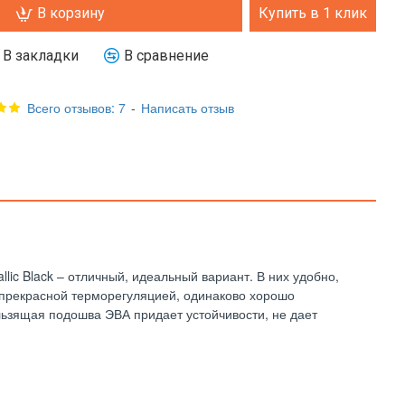
В корзину
Купить в 1 клик
В закладки
В сравнение
Всего отзывов: 7
-
Написать отзыв
llic Black – отличный, идеальный вариант. В них удобно,
т прекрасной терморегуляцией, одинаково хорошо
льзящая подошва ЭВА придает устойчивости, не дает