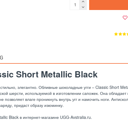
GG
ic Short Metallic Black
тильно, элегантно. Обливные шоколадные угги – Classic Short Meta
ийской шерсти, используемой в изготовлении сапожек. Она обладае
 позволяет влаге проникнуть внутрь угг и намочить ноги. Антиско
наряду, придаст образу изюминку.
lic Black в интернет-магазине UGG-Avstralia.ru.