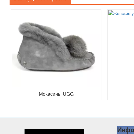
Мокасины UGG
Инфо