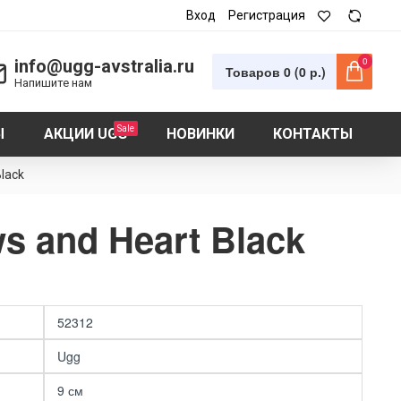
Вход
Регистрация
0
info@ugg-avstralia.ru
Товаров 0 (0 р.)
Напишите нам
Sale
Ы
АКЦИИ UGG
НОВИНКИ
КОНТАКТЫ
lack
 and Heart Black
52312
Ugg
9 см