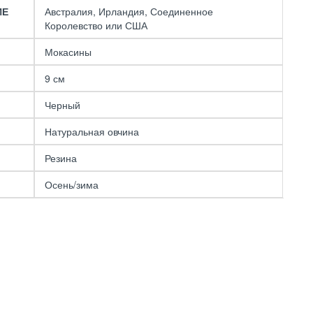
ИЕ
Австралия, Ирландия, Соединенное
Королевство или США
Мокасины
UGG Bailey ZIP Mini
Black
9 см
11490 р.
21490 р.
Черный
Натуральная овчина
Резина
Осень/зима