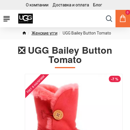
О компании
Доставка и оплата
Блог
0
Женские угги
UGG Bailey Button Tomato
❎ UGG Bailey Button
Tomato
Нет в наличии
-7 %