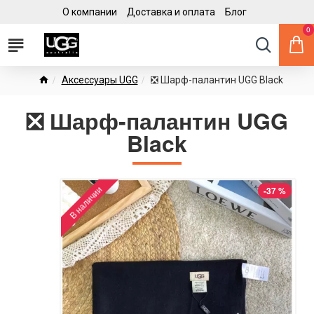
О компании
Доставка и оплата
Блог
0
Аксессуары UGG
❎ Шарф-палантин UGG Black
❎ Шарф-палантин UGG
Black
В наличии
-37 %