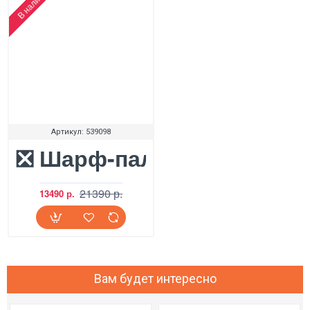
В наличии
Артикул:
539098
❎ Шарф-палантин UGG Bl
21390 р.
13490 р.
Вам будет интересно