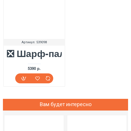
Артикул:
539098
❎ Шарф-палантин UGG Ca
5390 р.
Вам будет интересно