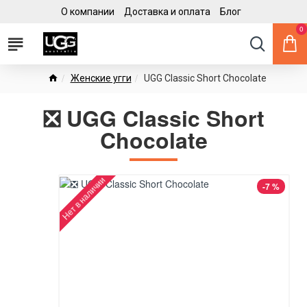
О компании
Доставка и оплата
Блог
0
Женские угги
UGG Classic Short Chocolate
❎ UGG Classic Short
Chocolate
Нет в наличии
-7 %