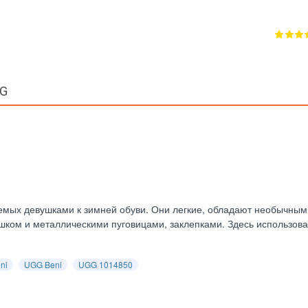
GG
яемых девушками к зимней обуви. Они легкие, обладают необычным
ом и металлическими пуговицами, заклепками. Здесь использова
ni
UGG Beni
UGG 1014850