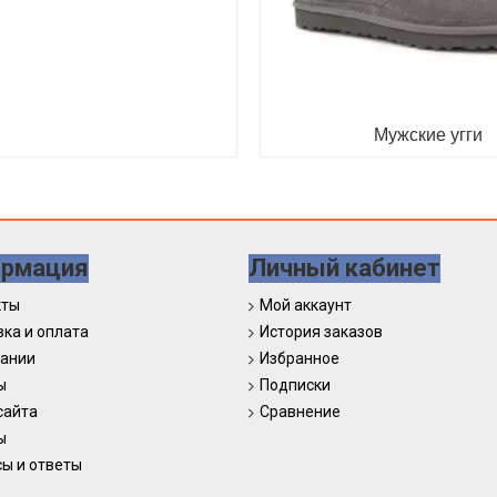
Мужские угги
рмация
Личный кабинет
кты
Мой аккаунт
ка и оплата
История заказов
пании
Избранное
ы
Подписки
сайта
Сравнение
ы
ы и ответы