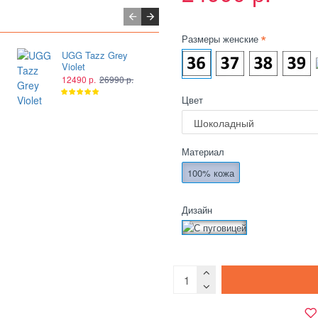
Размеры женские
UGG Tazz Grey
UGG Tazz Smoke
Violet
Plume
12490 р.
26990 р.
12490 р.
26990 р.
Цвет
Материал
100% кожа
Дизайн