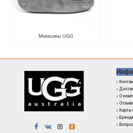
Мокасины UGG
Инфо
Конта
Достав
О ком
Отзыв
Карта 
Бренд
Вопрос