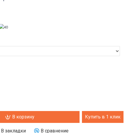
UGG Bailey ZIP Mini
Black
11490 р.
21490 р.
В корзину
Купить в 1 клик
В закладки
В сравнение