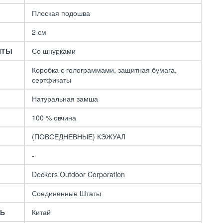
Black
11490 р.
21490 р.
Плоская подошва
2 см
НТЫ
Со шнурками
Коробка с голограммами, защитная бумага,
сертфикаты
Натуральная замша
100 % овчина
(ПОВСЕДНЕВНЫЕ) КЭЖУАЛ
-
Deckers Outdoor Corporation
Соединенные Штаты
ЛЬ
Китай