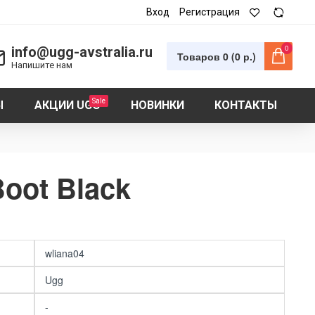
Вход
Регистрация
0
info@ugg-avstralia.ru
Товаров 0 (0 р.)
Напишите нам
Sale
Ы
АКЦИИ UGG
НОВИНКИ
КОНТАКТЫ
oot Black
wliana04
Ugg
-
UGG Bailey ZIP Mini