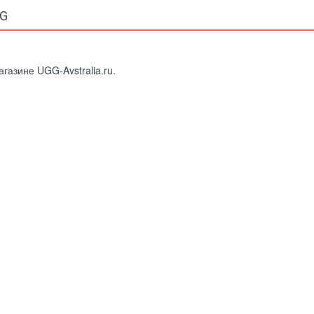
GG
газине UGG-Avstralia.ru.