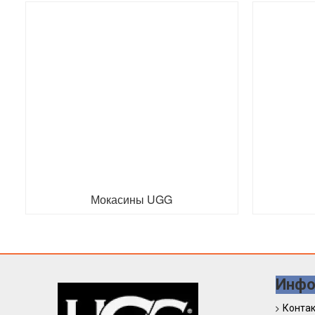
Мокасины UGG
Инфо
Конта