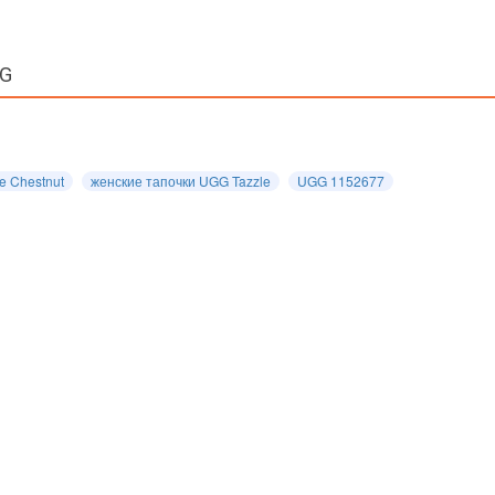
GG
e Chestnut
женские тапочки UGG Tazzle
UGG 1152677