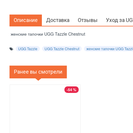
Описание
Доставка
Отзывы
Уход за U
женские тапочки UGG Tazzle Chestnut
UGG Tazzle
UGG Tazzle Chestnut
женские тапочки UGG Tazzl
Ранее вы смотрели
-54 %