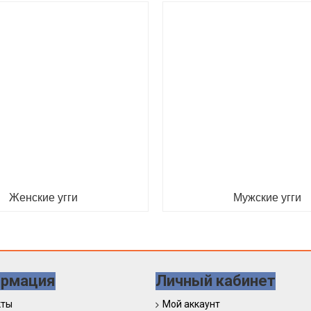
Женские угги
Мужские угги
рмация
Личный кабинет
кты
Мой аккаунт