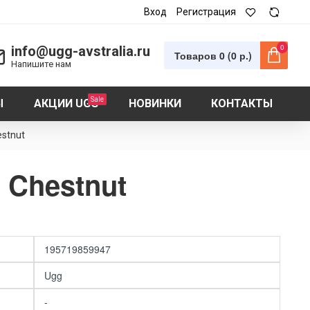
Вход
Регистрация
0
info@ugg-avstralia.ru
Товаров 0 (0 р.)
Напишите нам
Sale
Ы
АКЦИИ UGG
НОВИНКИ
КОНТАКТЫ
estnut
 Chestnut
195719859947
Ugg
-