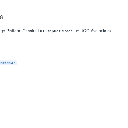
GG
e Platform Chestnut в интернет-магазине UGG-Avstralia.ru.
19859947