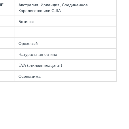
ИЕ
Австралия, Ирландия, Соединенное
Королевство или США
Ботинки
UGG Bailey ZIP Mini
Black
-
11490 р.
21490 р.
Ореховый
Натуральная овчина
EVA (этилвинилацетат)
Осень/зима